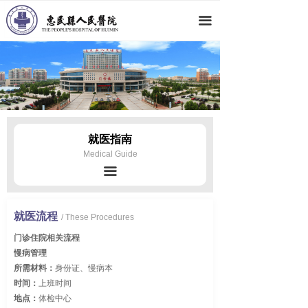
网站首页
끀
医院概况
新闻动态
科室导航
专家团队
就医指南
Medical Guide
党群工作
끀
人才招聘
就医流程
/ These Procedures
就医指南
门诊住院相关流程
慢病管理
所需材料：
身份证、慢病本
时间：
上班时间
地点：
体检中心