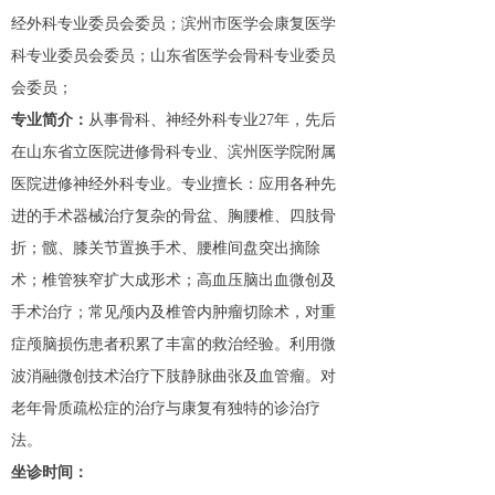
经外科专业委员会委员
；
滨州市医学会
康复医学
科
专业委员会委员
；
山东省医学会骨科专业委员
会委员；
专业简介：
从事骨科、神经外科专业
27
年，先后
在山东省立医院进修骨科专业、滨州医学院附属
医院进修神经外科专业。专业擅长：
应用各种先
进的手术器械治疗复杂的骨盆、胸腰椎、四肢骨
折；
髋、膝
关节置换手术、腰椎间盘突出摘除
术；椎管狭窄扩大成形术；高血压脑出血微创及
手术治疗；常见颅内及椎管内肿瘤切除术，对重
症颅脑损伤患者积累了丰富的救治经验。
利用微
波消融微创技术治疗下肢静脉曲张及血管瘤。
对
老年骨质疏松症的治疗与康复有独特的诊治疗
法。
坐诊时间：