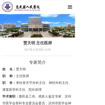
网站首页
끀
医院概况
新闻动态
科室导航
贾天明 主任医师
专家团队
2017年11月28日
16:03
党群工作
专家简介
人才招聘
姓 名：
贾天明
职 称：
主任医师
就医指南
职 务：
脊柱骨关节外科主任、
神经外科主任、
康复医学科主任、
院长助理
学术兼职：
惠民县工伤、残疾人鉴定专家、
滨州
市医学会骨科专业委员会委员
；
滨州市医学会神