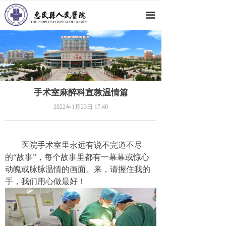
网站首页
끀
医院概况
新闻动态
科室导航
手术室麻醉科宣教温情篇
专家团队
2022年1月23日
17:40
党群工作
医院手术室里永远有说不完道不尽
人才招聘
的
“故事”，每个故事里都有一幕幕或惊心
动魄或脉脉温情的画面。来，请握住我的
就医指南
手，我们用心做最好！