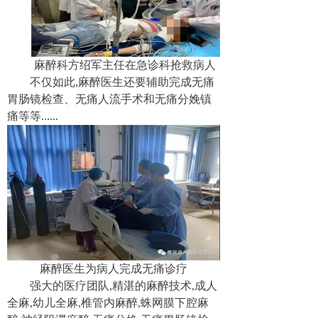
麻醉科方绍军主任在急诊科抢救病人
不仅如此
,麻醉医生还要辅助完成无痛
胃肠镜检查、无痛人流手术和无痛分娩镇
痛等等......
麻醉医生为病人完成无痛诊疗
强大的医疗团队
,精湛的麻醉技术,成人
全麻,幼儿全麻,椎管内麻醉,蛛网膜下腔麻