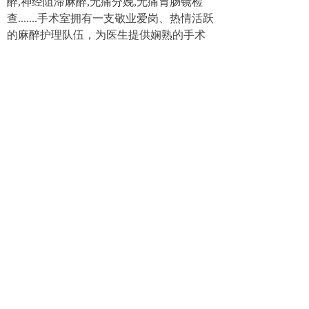
醉,神经阻滞麻醉,无痛分娩,无痛胃肠镜检
查.......手术室拥有一支敬业爱岗、热情活跃
的麻醉护理队伍，为医生提供娴熟的手术
配合，为患者保驾护航！
手术室承担骨科创伤、脊柱关节、神
经外科、泌尿外科、胃肠外科、小儿外
科、妇科、产科的手术治疗配合任务。秉
承
“关怀 服务”的服务理念，为病人提供安
全的围手术期为宗旨，运用流程化管理模
式，实现专科化的手术配合，提高手术配
合质量。在医、教、研三方面积极努力的
开展各项工作提升麻醉水平，同时为提升
医院知名度做着不懈努力。
供稿：
吴舒心
编辑：赵琬玥
上一篇：
无
ꂃ