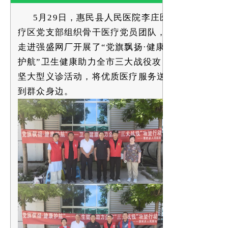
5月
29
日，
惠民
县人民医院
李庄医
疗区党支部
组织骨干医疗
党员
团队，
走进
强盛网厂
开展了
“
党旗飘扬
·健康
护航
”
卫生健康助力全市三大战役攻
坚
大型义诊活动，将优质医疗服务送
到群众
身边
。