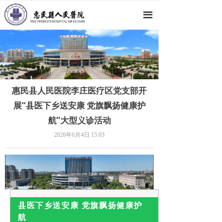
网站首页
끀
医院概况
新闻动态
科室导航
惠民县人民医院李庄医疗区党支部开
专家团队
展“县医下乡送安康 党旗飘扬健康护
航”大型义诊活动
党群工作
2026年6月4日
15:03
人才招聘
就医指南
县医下乡送安康 党旗飘扬健康护
航