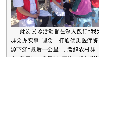
此次义诊活动旨在深入践行
“我为
群众办实事”理念，打通优质医疗资
源下沉“最后一公里”，缓解农村群
众“看病远、看病难”问题。通过现场
诊疗、健康宣教与急救技能培训，不
仅为群众排查健康隐患、普及健康知
识，更强化了基层群众的健康管理意
识与应急自救能力。
惠民
县人民医院
将持续开展此类下
李庄医疗区党支部
乡义诊活动，常态化推进优质医疗资
源向基层延伸，以实际行动守护群众
健康，为建设健康
滨州
贡献力量。