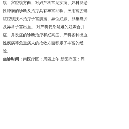
镜、宫腔镜方向。对妇产科常见疾病、妇科良恶
性肿瘤的诊断及治疗具有丰富经验。应用宫腔镜
腹腔镜技术治疗子宫肌瘤、异位妊娠、卵巢囊肿
及异常子宫出血。 对产科复杂疑难的妊娠合并
症、并发症的诊断治疗和妊高症、产科各种出血
性疾病等危重病人的抢救方面积累了丰富的经
验。
坐诊时间：
南医疗区：周四上午 新医疗区：周
一、周五上午
咨询电话：
13685437251
上一个：
张文才 儿科主任医师
ꄴ
下一个：
贾天明 主任医师
ꄲ
ꄙ
健康热线：0543-5699999
（开发区）
0543-5299999
（李庄）