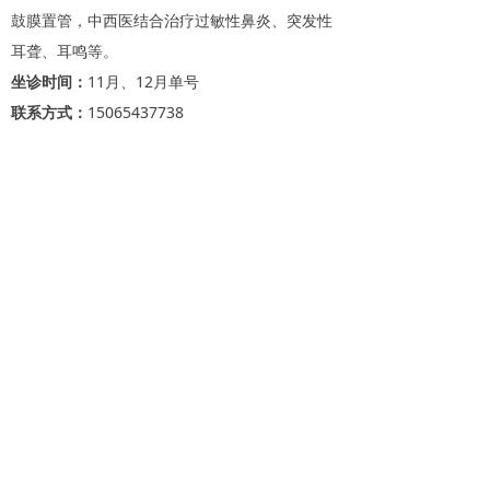
鼓膜置管，中西医结合治疗过敏性鼻炎、突发性
耳聋、耳鸣等。
坐诊时间：
11月、12月单号
联系方式：
15065437738
上一个：
田德利 主任医师
ꄴ
下一个：
段燕 主任医师
ꄲ
ꄙ
健康热线：0543-5699999
（开发区）
0543-5299999
（李庄）
地址：
滨州市惠民县开发区孙武五路396号（新医疗区）
地址：
滨州市惠民县李庄镇220国道南侧（李庄医疗区）
Copyright 惠民县人民医院
鲁ICP备17054961号
All Rights Reserved.
鲁公网安备37162102000131号