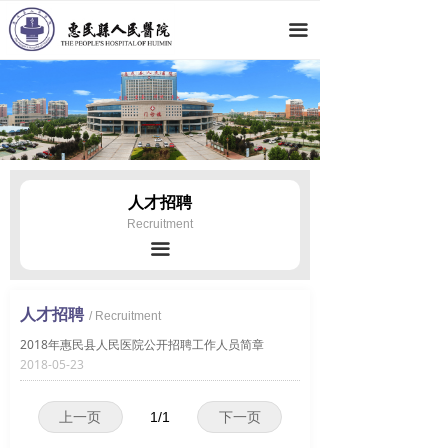
网站首页
끀
医院概况
新闻动态
科室导航
专家团队
人才招聘
Recruitment
党群工作
끀
人才招聘
人才招聘
/ Recruitment
就医指南
2018年惠民县人民医院公开招聘工作人员简章
2018-05-23
上一页
1
/
1
下一页